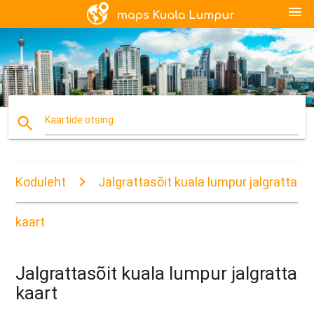
menu
search
Kaartide otsing
Koduleht
Jalgrattasõit kuala lumpur jalgratta
kaart
Jalgrattasõit kuala lumpur jalgratta
kaart