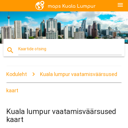
menu
search
Kaartide otsing
Koduleht
Kuala lumpur vaatamisväärsused
kaart
Kuala lumpur vaatamisväärsused
kaart