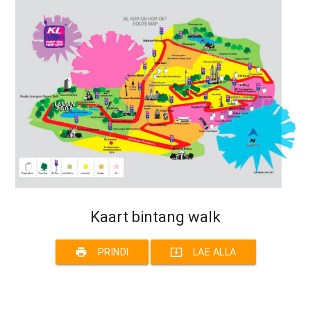
Kaart bintang walk
print
system_update_alt
PRINDI
LAE ALLA