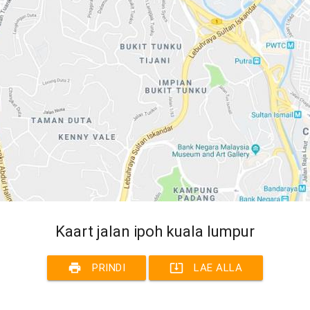
Kaart jalan ipoh kuala lumpur
print
system_update_alt
PRINDI
LAE ALLA