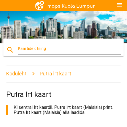
menu
search
Kaartide otsing
Koduleht
Putra lrt kaart
Putra lrt kaart
Kl sentral lrt kaardil. Putra lrt kaart (Malaisia) print.
Putra lrt kaart (Malaisia) alla laadida.