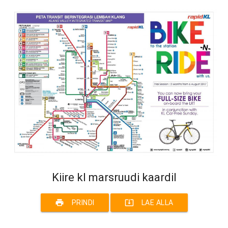
Kiire kl marsruudi kaardil
print
system_update_alt
PRINDI
LAE ALLA